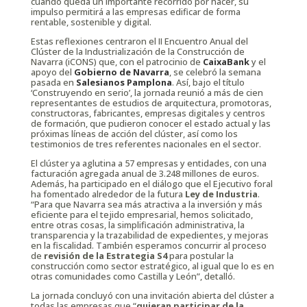
cuando queda un importante recorrido por hacer, su
impulso permitirá a las empresas edificar de forma
rentable, sostenible y digital.
Estas reflexiones centraron el II Encuentro Anual del
Clúster de la Industrialización de la Construcción de
Navarra (iCONS) que, con el patrocinio de
CaixaBank
y el
apoyo del
Gobierno de Navarra
, se celebró la semana
pasada en
Salesianos Pamplona
. Así, bajo el título
‘Construyendo en serio’, la jornada reunió a más de cien
representantes de estudios de arquitectura, promotoras,
constructoras, fabricantes, empresas digitales y centros
de formación, que pudieron conocer el estado actual y las
próximas líneas de acción del clúster, así como los
testimonios de tres referentes nacionales en el sector.
El clúster ya aglutina a 57 empresas y entidades, con una
facturación agregada anual de 3.248 millones de euros.
Además, ha participado en el diálogo que el Ejecutivo foral
ha fomentado alrededor de la futura
Ley de Industria
.
“Para que Navarra sea más atractiva a la inversión y más
eficiente para el tejido empresarial, hemos solicitado,
entre otras cosas, la simplificación administrativa, la
transparencia y la trazabilidad de expedientes, y mejoras
en la fiscalidad. También esperamos concurrir al proceso
de
revisión de la Estrategia S4
para postular la
construcción como sector estratégico, al igual que lo es en
otras comunidades como Castilla y León”, detalló.
La jornada concluyó con una invitación abierta del clúster a
todas las empresas que “
quieran participar de la