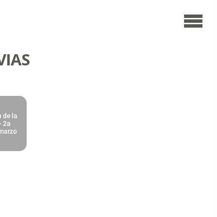
VIAS
n de la
- 2a
 marzo